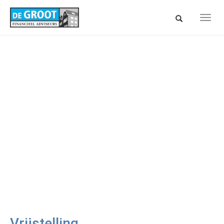
Spring
naar
Toon/verberg
Toon/
hoofd-
zoekbalk
navig
inhoud
Vrijstelling