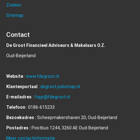
Zoeken
Sitemap
Contact
De Groot Financieel Adviseurs & Makelaars O.Z.
Oud-Beijerland
Website
:
www.fdegroot.nl
Klantenportaal
:
degroot.polismap.nl
E-mailadres
:
fopjr@fdegroot.nl
Telefoon
: 0186-615233
Bezoekadres :
Scheepmakershaven 20, Oud-Beijerland
Postadres :
Postbus 1244, 3260 AE Oud-Beijerland
Meer contactinformatie