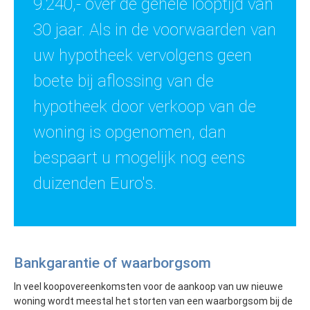
9.240,- over de gehele looptijd van
30 jaar. Als in de voorwaarden van
uw hypotheek vervolgens geen
boete bij aflossing van de
hypotheek door verkoop van de
woning is opgenomen, dan
bespaart u mogelijk nog eens
duizenden Euro's.
Bankgarantie of waarborgsom
In veel koopovereenkomsten voor de aankoop van uw nieuwe
woning wordt meestal het storten van een waarborgsom bij de