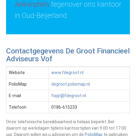
Ankerplein
tegenover ons kantoor
in Oud-Beijerland.
Contactgegevens De Groot Financieel
Adviseurs Vof
Website
www.fdegroot.nl
PolisMap
degroot.polismap.nl
E-mail
fopjr@fdegroot.nl
Telefoon
0186-615233
Onze telefonische bereikbaarheid is helaas beperkt. Bel
daarom op werkdagen tijdens kantoortijden van 9:00 tot 17:00
uur. Daarom willen wij u adviseren om de
PolisMap
te gebruiken.