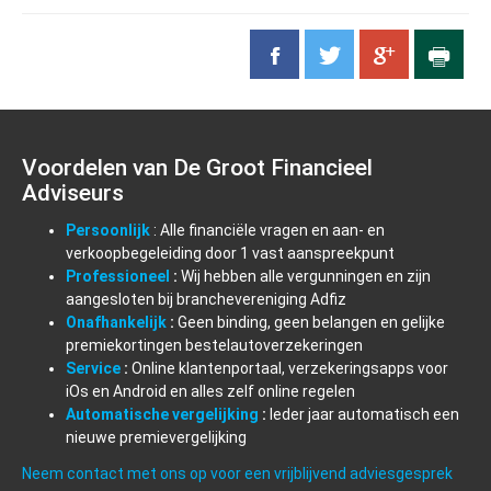
Voordelen van De Groot Financieel
Adviseurs
Persoonlijk
: Alle financiële vragen en aan- en
verkoopbegeleiding door 1 vast aanspreekpunt
Professioneel
:
Wij hebben alle vergunningen en zijn
aangesloten bij branchevereniging Adfiz
Onafhankelijk
:
Geen binding, geen belangen en gelijke
premiekortingen bestelautoverzekeringen
Service
:
Online klantenportaal, verzekeringsapps voor
iOs en Android en alles zelf online regelen
Automatische vergelijking
:
Ieder jaar automatisch een
nieuwe premievergelijking
Neem contact met ons op voor een vrijblijvend adviesgesprek