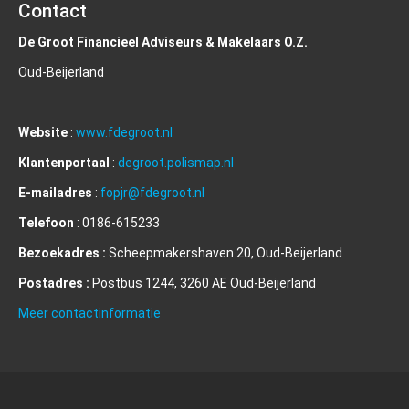
Contact
De Groot Financieel Adviseurs & Makelaars O.Z.
Oud-Beijerland
Website
:
www.fdegroot.nl
Klantenportaal
:
degroot.polismap.nl
E-mailadres
:
fopjr@fdegroot.nl
Telefoon
: 0186-615233
Bezoekadres :
Scheepmakershaven 20, Oud-Beijerland
Postadres :
Postbus 1244, 3260 AE Oud-Beijerland
Meer contactinformatie