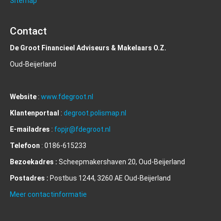
Sitemap
Contact
De Groot Financieel Adviseurs & Makelaars O.Z.
Oud-Beijerland
Website
:
www.fdegroot.nl
Klantenportaal
:
degroot.polismap.nl
E-mailadres
:
fopjr@fdegroot.nl
Telefoon
: 0186-615233
Bezoekadres :
Scheepmakershaven 20, Oud-Beijerland
Postadres :
Postbus 1244, 3260 AE Oud-Beijerland
Meer contactinformatie